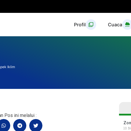
Profil
Cuaca
pek Iklim
n Pos ini melalui :
Zon
10 N