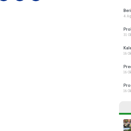
Beri
4 Ag
Pro
31 O
Kal
16 O
Pre
16 O
Pro
16 O