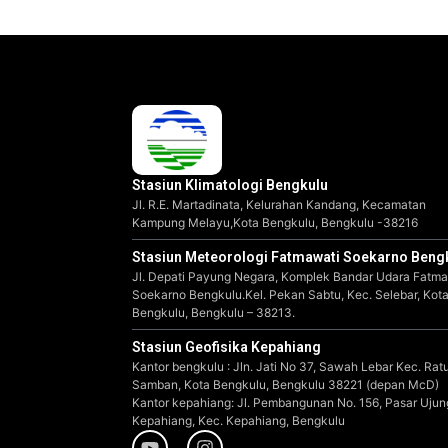
Stasiun Klimatologi Bengkulu
Jl. R.E. Martadinata, Kelurahan Kandang, Kecamatan
Kampung Melayu,Kota Bengkulu, Bengkulu -38216
Stasiun Meteorologi Fatmawati Soekarno Beng
Jl. Depati Payung Negara, Komplek Bandar Udara Fatma
Soekarno Bengkulu.Kel. Pekan Sabtu, Kec. Selebar, Kot
Bengkulu, Bengkulu – 38213.
Stasiun Geofisika Kepahiang
Kantor bengkulu : Jln. Jati No 37, Sawah Lebar Kec. Rat
Samban, Kota Bengkulu, Bengkulu 38221 (depan McD)
Kantor kepahiang: Jl. Pembangunan No. 156, Pasar Ujun
Kepahiang, Kec. Kepahiang, Bengkulu