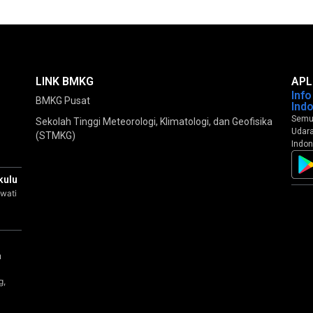
LINK BMKG
APL
Inf
BMKG Pusat
Ind
Semua
Sekolah Tinggi Meteorologi, Klimatologi, dan Geofisika
Udara
(STMKG)
Indon
kulu
wati
a
u
g,