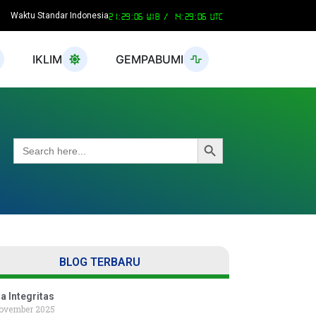
Waktu Standar Indonesia
21:29:06 WIB /
14:29:06 UTC
IKLIM
GEMPABUMI
Search Button
Search
for:
BLOG TERBARU
a Integritas
ovember 2025