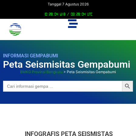
Tanggal 7 Agustus 2026
10:28:05 WIB /
03:28:05 UTC
INFORMASI GEMPABUMI
Peta Seismisitas Gempabumi
BMKG Provinsi Bengkulu
>
Peta Seismisitas Gempabumi
Searc
Search
for:
INFOGRAFIS PETA SEISMISTAS