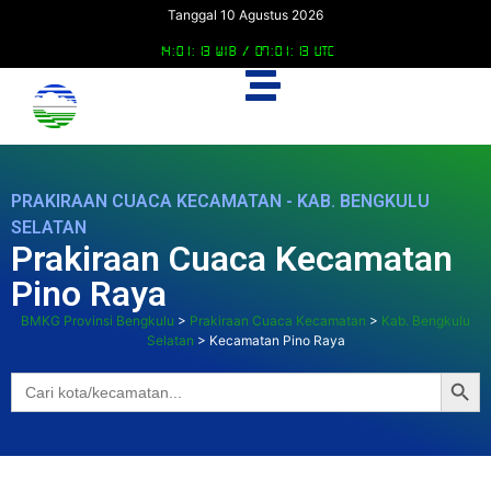
Tanggal 10 Agustus 2026
14:01:13 WIB /
07:01:13 UTC
PRAKIRAAN CUACA KECAMATAN - KAB. BENGKULU
SELATAN
Prakiraan Cuaca Kecamatan
Pino Raya
BMKG Provinsi Bengkulu
>
Prakiraan Cuaca Kecamatan
>
Kab. Bengkulu
Selatan
>
Kecamatan Pino Raya
Searc
Search
for: