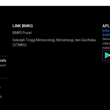
LINK BMKG
APL
Inf
BMKG Pusat
Ind
Semua
Sekolah Tinggi Meteorologi, Klimatologi, dan Geofisika
Udara
(STMKG)
Indon
kulu
wati
a
u
g,