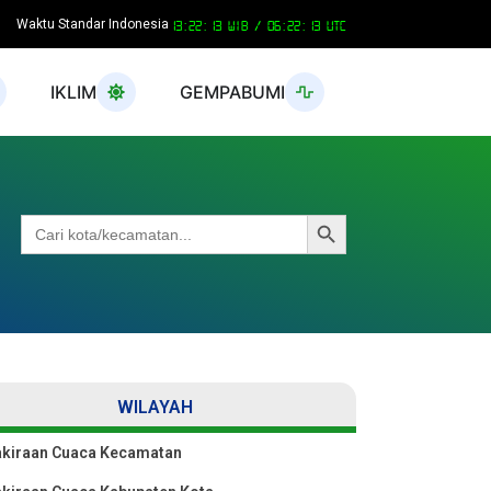
Waktu Standar Indonesia
13:22:13 WIB /
06:22:13 UTC
IKLIM
GEMPABUMI
Search Button
Search
for:
WILAYAH
akiraan Cuaca Kecamatan