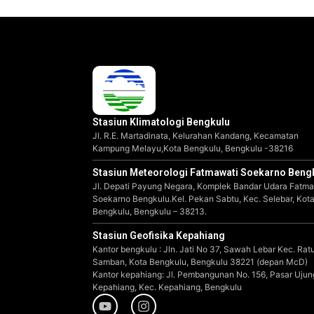
Stasiun Klimatologi Bengkulu
Jl. R.E. Martadinata, Kelurahan Kandang, Kecamatan
Kampung Melayu,Kota Bengkulu, Bengkulu -38216
Stasiun Meteorologi Fatmawati Soekarno Beng
Jl. Depati Payung Negara, Komplek Bandar Udara Fatma
Soekarno Bengkulu.Kel. Pekan Sabtu, Kec. Selebar, Kot
Bengkulu, Bengkulu – 38213.
Stasiun Geofisika Kepahiang
Kantor bengkulu : Jln. Jati No 37, Sawah Lebar Kec. Rat
Samban, Kota Bengkulu, Bengkulu 38221 (depan McD)
Kantor kepahiang: Jl. Pembangunan No. 156, Pasar Ujun
Kepahiang, Kec. Kepahiang, Bengkulu