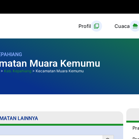
Profil
Cuaca
EPAHIANG
camatan Muara Kemumu
>
Kab. Kepahiang
>
Kecamatan Muara Kemumu
MATAN LAINNYA
Pr
Search Button