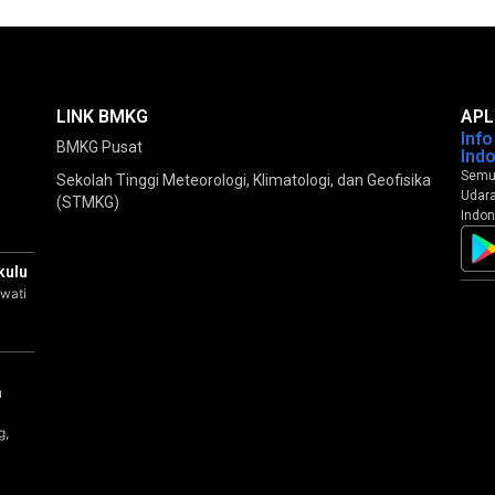
LINK BMKG
APL
Inf
BMKG Pusat
Ind
Semua
Sekolah Tinggi Meteorologi, Klimatologi, dan Geofisika
Udara
(STMKG)
Indon
kulu
wati
a
u
g,