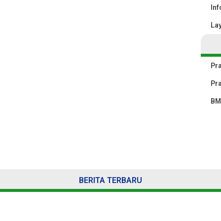
Inf
La
Pra
Pr
BM
BERITA TERBARU