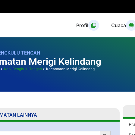
Profil
Cuaca
BENGKULU TENGAH
matan Merigi Kelindang
>
Kab. Bengkulu Tengah
>
Kecamatan Merigi Kelindang
MATAN LAINNYA
Pr
Search Button