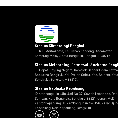
Stasiun Klimatologi Bengkulu
Jl. R.E. Martadinata, Kelurahan Kandang, Kecamatan
Kampung Melayu,Kota Bengkulu, Bengkulu -38216
Stasiun Meteorologi Fatmawati Soekarno Beng
Jl. Depati Payung Negara, Komplek Bandar Udara Fatma
Soekarno Bengkulu.Kel. Pekan Sabtu, Kec. Selebar, Kot
Bengkulu, Bengkulu – 38213.
Stasiun Geofisika Kepahiang
Kantor bengkulu : Jln. Jati No 37, Sawah Lebar Kec. Rat
Samban, Kota Bengkulu, Bengkulu 38221 (depan McD)
Kantor kepahiang: Jl. Pembangunan No. 156, Pasar Ujun
Kepahiang, Kec. Kepahiang, Bengkulu