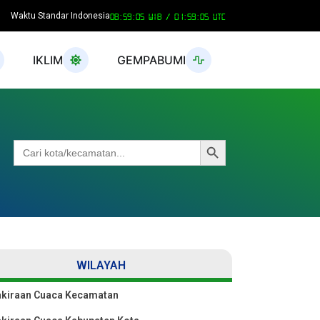
Waktu Standar Indonesia
08:59:05 WIB /
01:59:05 UTC
IKLIM
GEMPABUMI
Search Button
Search
for:
WILAYAH
akiraan Cuaca Kecamatan